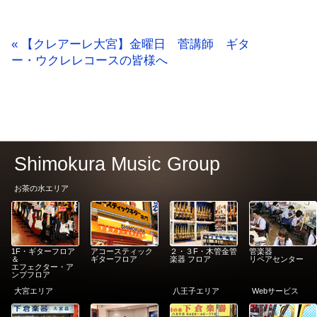
« 【クレアーレ大宮】金曜日 菅講師 ギタ
ー・ウクレレコースの皆様へ
Shimokura Music Group
お茶の水エリア
1F・ギターフロア
アコースティック
２・３F・木管金管
管楽器
＆
ギターフロア
楽器 フロア
リペアセンター
エフェクター・ア
ンプフロア
大宮エリア
八王子エリア
Webサービス